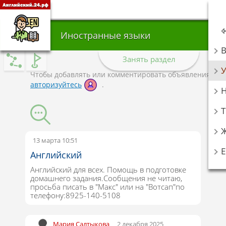
Иностранные языки
Занять раздел
У
Чтобы добавлять или комментировать объявления,
авторизуйтесь
.
Т
13 марта 10:51
Английский
Английский для всех. Помощь в подготовке
домашнего задания.Сообщения не читаю,
просьба писать в "Макс" или на "Вотсап"по
телефону:8925-140-5108
Мария Салтыкова
2 декабря 2025